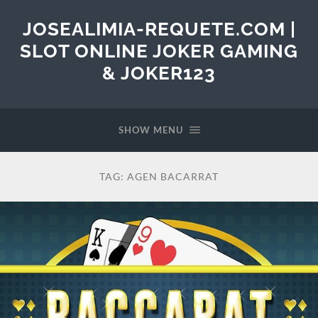
JOSEALIMIA-REQUETE.COM |
SLOT ONLINE JOKER GAMING
& JOKER123
SHOW MENU
TAG:
AGEN BACARRAT