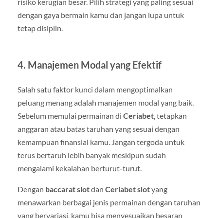
risiko kerugian besar. Pilih strategi yang paling sesuai
dengan gaya bermain kamu dan jangan lupa untuk
tetap disiplin.
4. Manajemen Modal yang Efektif
Salah satu faktor kunci dalam mengoptimalkan
peluang menang adalah manajemen modal yang baik.
Sebelum memulai permainan di
Ceriabet
, tetapkan
anggaran atau batas taruhan yang sesuai dengan
kemampuan finansial kamu. Jangan tergoda untuk
terus bertaruh lebih banyak meskipun sudah
mengalami kekalahan berturut-turut.
Dengan
baccarat slot
dan
Ceriabet slot
yang
menawarkan berbagai jenis permainan dengan taruhan
yang bervariasi, kamu bisa menyesuaikan besaran