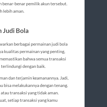
benar-benar pemilik akun tersebut.
h lebih aman.
 Judi Bola
awarkan berbagai permainan judi bola
a kualitas permainan yang penting,
8 memastikan bahwa semua transaksi
 terlindungi dengan baik.
an dan terjamin keamanannya. Jadi,
mu bisa melakukannya dengan tenang.
atau transaksi yang tidak aman.
at, setiap transaksi yang kamu