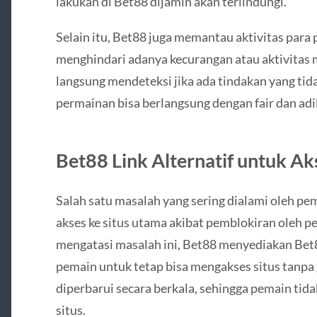
lakukan di Bet88 dijamin akan terlindungi.
Selain itu, Bet88 juga memantau aktivitas para
menghindari adanya kecurangan atau aktivitas 
langsung mendeteksi jika ada tindakan yang tid
permainan bisa berlangsung dengan fair dan adil
Bet88 Link Alternatif untuk A
Salah satu masalah yang sering dialami oleh pem
akses ke situs utama akibat pemblokiran oleh p
mengatasi masalah ini, Bet88 menyediakan Bet
pemain untuk tetap bisa mengakses situs tanpa g
diperbarui secara berkala, sehingga pemain tida
situs.