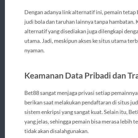
Dengan adanya link alternatif ini, pemain teta
judi bola dan taruhan lainnya tanpa hambatan. 
alternatif yang disediakan juga dilengkapi denga
utama. Jadi, meskipun akses ke situs utama ter
nyaman.
Keamanan Data Pribadi dan Tr
Bet88 sangat menjaga privasi setiap pemainnya
berikan saat melakukan pendaftaran di situs jud
sistem enkripsi yang sangat kuat. Selain itu, Be
yang jelas, sehingga pemain bisa merasa lebih 
tidak akan disalahgunakan.