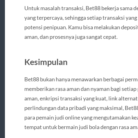
Untuk masalah transaksi, Bet88 bekerja sama 
yang terpercaya, sehingga setiap transaksi yang
potensi penipuan. Kamu bisa melakukan deposit
aman, dan prosesnya juga sangat cepat.
Kesimpulan
Bet88 bukan hanya menawarkan berbagai permain
memberikan rasa aman dan nyaman bagi setiap 
aman, enkripsi transaksi yang kuat, link alternat
perlindungan data pribadi yang maksimal, Bet88
para pemain judi online yang mengutamakan kea
tempat untuk bermain judi bola dengan rasa a