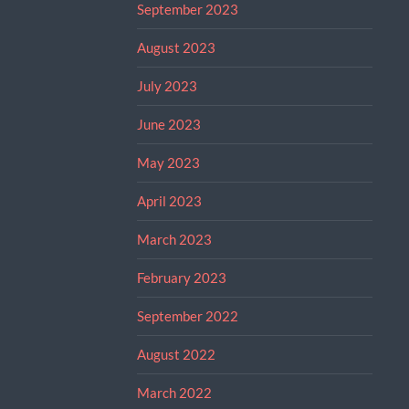
September 2023
August 2023
July 2023
June 2023
May 2023
April 2023
March 2023
February 2023
September 2022
August 2022
March 2022