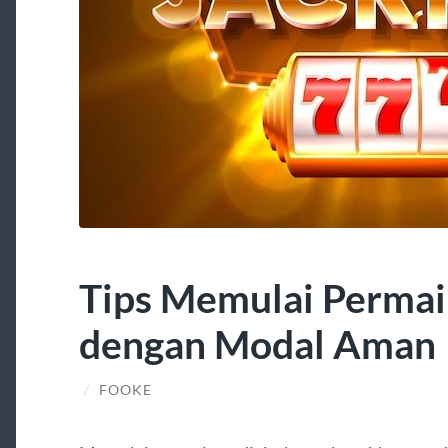
Tips Memulai Permai
dengan Modal Aman
/
FOOKE