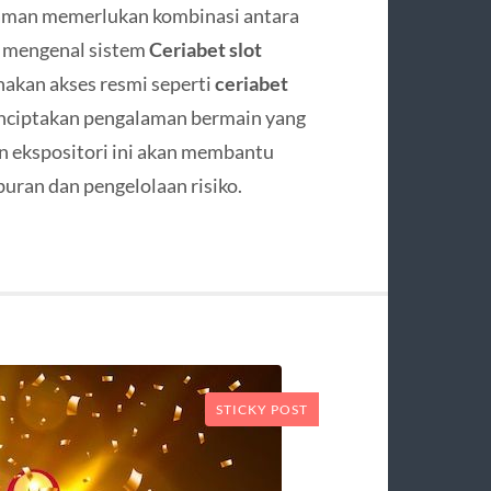
aman memerlukan kombinasi antara
n mengenal sistem
Ceriabet slot
akan akses resmi seperti
ceriabet
nciptakan pengalaman bermain yang
an ekspositori ini akan membantu
ran dan pengelolaan risiko.
STICKY POST