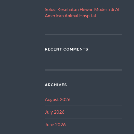
Solusi Kesehatan Hewan Modern di All
American Animal Hospital
RECENT COMMENTS
ARCHIVES
August 2026
July 2026
June 2026