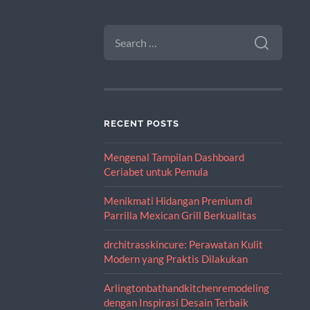
SEARCH
FOR:
RECENT POSTS
Mengenal Tampilan Dashboard
Ceriabet untuk Pemula
Menikmati Hidangan Premium di
Parrilla Mexican Grill Berkualitas
drchitrasskincure: Perawatan Kulit
Modern yang Praktis Dilakukan
Arlingtonbathandkitchenremodeling
dengan Inspirasi Desain Terbaik