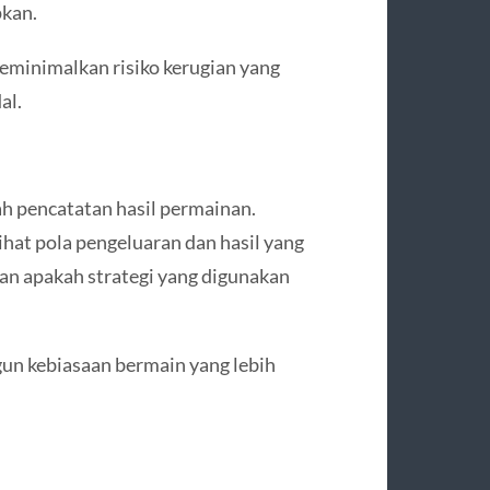
pkan.
eminimalkan risiko kerugian yang
al.
ah pencatatan hasil permainan.
hat pola pengeluaran dan hasil yang
an apakah strategi yang digunakan
n kebiasaan bermain yang lebih