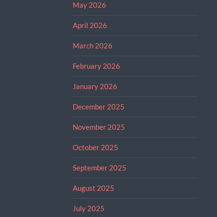
May 2026
April 2026
March 2026
February 2026
January 2026
December 2025
November 2025
October 2025
September 2025
August 2025
July 2025