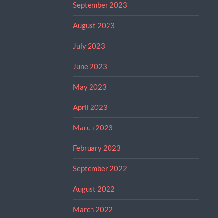
September 2023
August 2023
July 2023
June 2023
May 2023
April 2023
March 2023
February 2023
September 2022
August 2022
March 2022