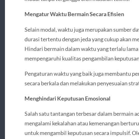
Mengatur Waktu Bermain Secara Efisien
Selain modal, waktu juga merupakan sumber day
durasi tertentu dengan jeda yang cukup akan 
Hindari bermain dalam waktu yang terlalu lama t
mempengaruhi kualitas pengambilan keputusan
Pengaturan waktu yang baik juga membantu pe
secara berkala dan melakukan penyesuaian strate
Menghindari Keputusan Emosional
Salah satu tantangan terbesar dalam bermain a
mengalami kekalahan atau kemenangan berturut-
untuk mengambil keputusan secara impulsif. Ole