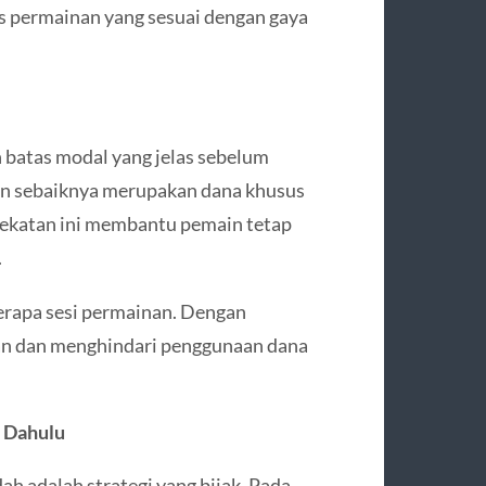
 permainan yang sesuai dengan gaya
 batas modal yang jelas sebelum
an sebaiknya merupakan dana khusus
ekatan ini membantu pemain tetap
.
rapa sesi permainan. Dengan
an dan menghindari penggunaan dana
h Dahulu
ah adalah strategi yang bijak. Pada