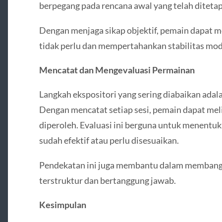
berpegang pada rencana awal yang telah diteta
Dengan menjaga sikap objektif, pemain dapat m
tidak perlu dan mempertahankan stabilitas mod
Mencatat dan Mengevaluasi Permainan
Langkah ekspositori yang sering diabaikan adal
Dengan mencatat setiap sesi, pemain dapat meli
diperoleh. Evaluasi ini berguna untuk menentuk
sudah efektif atau perlu disesuaikan.
Pendekatan ini juga membantu dalam membangu
terstruktur dan bertanggung jawab.
Kesimpulan