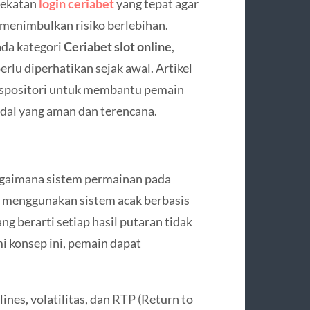
dekatan
login ceriabet
yang tepat agar
 menimbulkan risiko berlebihan.
ada kategori
Ceriabet slot online
,
rlu diperhatikan sejak awal. Artikel
 ekspositori untuk membantu pemain
al yang aman dan terencana.
gaimana sistem permainan pada
 menggunakan sistem acak berbasis
 berarti setiap hasil putaran tidak
i konsep ini, pemain dapat
lines, volatilitas, dan RTP (Return to