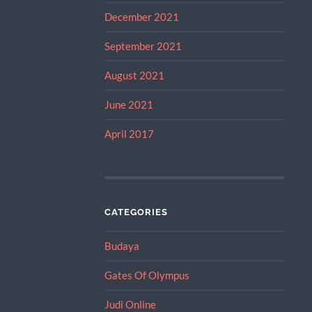
December 2021
September 2021
August 2021
June 2021
April 2017
CATEGORIES
Budaya
Gates Of Olympus
Judi Online