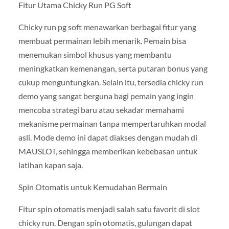
Fitur Utama Chicky Run PG Soft
Chicky run pg soft menawarkan berbagai fitur yang
membuat permainan lebih menarik. Pemain bisa
menemukan simbol khusus yang membantu
meningkatkan kemenangan, serta putaran bonus yang
cukup menguntungkan. Selain itu, tersedia chicky run
demo yang sangat berguna bagi pemain yang ingin
mencoba strategi baru atau sekadar memahami
mekanisme permainan tanpa mempertaruhkan modal
asli. Mode demo ini dapat diakses dengan mudah di
MAUSLOT, sehingga memberikan kebebasan untuk
latihan kapan saja.
Spin Otomatis untuk Kemudahan Bermain
Fitur spin otomatis menjadi salah satu favorit di slot
chicky run. Dengan spin otomatis, gulungan dapat