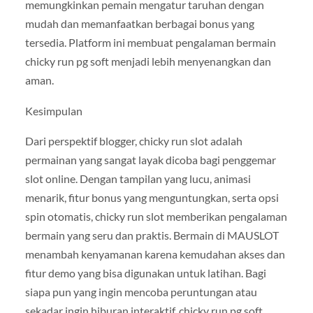
memungkinkan pemain mengatur taruhan dengan
mudah dan memanfaatkan berbagai bonus yang
tersedia. Platform ini membuat pengalaman bermain
chicky run pg soft menjadi lebih menyenangkan dan
aman.
Kesimpulan
Dari perspektif blogger, chicky run slot adalah
permainan yang sangat layak dicoba bagi penggemar
slot online. Dengan tampilan yang lucu, animasi
menarik, fitur bonus yang menguntungkan, serta opsi
spin otomatis, chicky run slot memberikan pengalaman
bermain yang seru dan praktis. Bermain di MAUSLOT
menambah kenyamanan karena kemudahan akses dan
fitur demo yang bisa digunakan untuk latihan. Bagi
siapa pun yang ingin mencoba peruntungan atau
sekadar ingin hiburan interaktif, chicky run pg soft