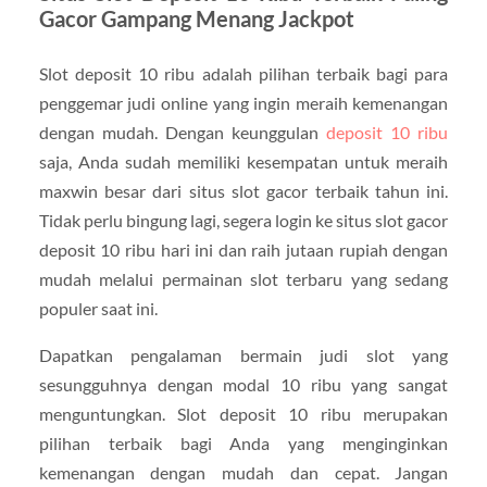
Gacor Gampang Menang Jackpot
Slot deposit 10 ribu adalah pilihan terbaik bagi para
penggemar judi online yang ingin meraih kemenangan
dengan mudah. Dengan keunggulan
deposit 10 ribu
saja, Anda sudah memiliki kesempatan untuk meraih
maxwin besar dari situs slot gacor terbaik tahun ini.
Tidak perlu bingung lagi, segera login ke situs slot gacor
deposit 10 ribu hari ini dan raih jutaan rupiah dengan
mudah melalui permainan slot terbaru yang sedang
populer saat ini.
Dapatkan pengalaman bermain judi slot yang
sesungguhnya dengan modal 10 ribu yang sangat
menguntungkan. Slot deposit 10 ribu merupakan
pilihan terbaik bagi Anda yang menginginkan
kemenangan dengan mudah dan cepat. Jangan