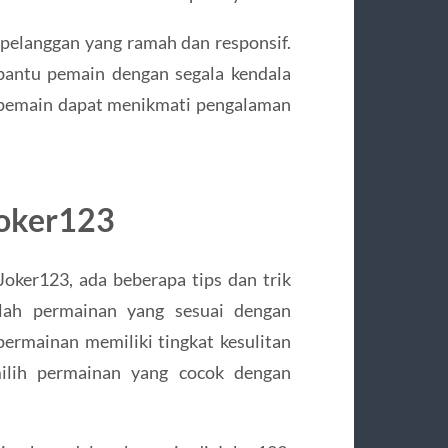
 pelanggan yang ramah dan responsif.
antu pemain dengan segala kendala
a pemain dapat menikmati pengalaman
Joker123
ker123, ada beberapa tips dan trik
hlah permainan yang sesuai dengan
rmainan memiliki tingkat kesulitan
ilih permainan yang cocok dengan