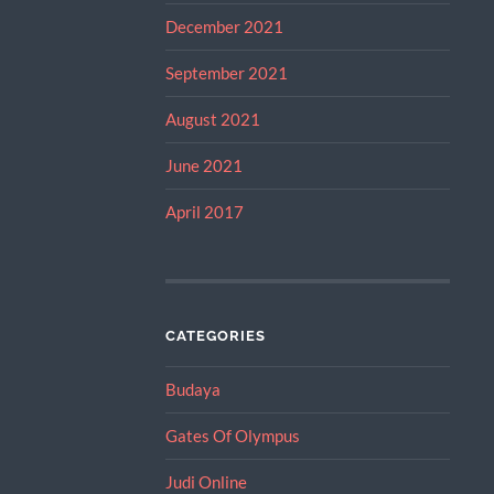
December 2021
September 2021
August 2021
June 2021
April 2017
CATEGORIES
Budaya
Gates Of Olympus
Judi Online