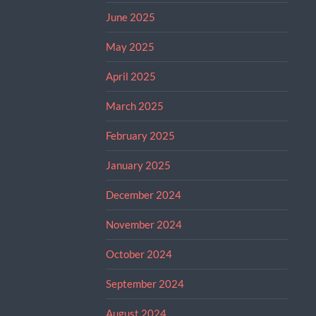
June 2025
May 2025
April 2025
March 2025
February 2025
January 2025
December 2024
November 2024
October 2024
September 2024
August 2024