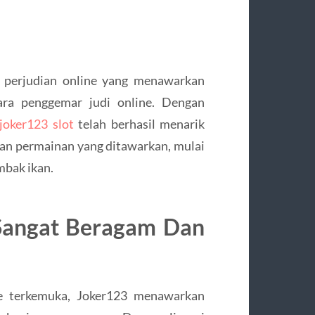
m perjudian online yang menawarkan
ra penggemar judi online. Dengan
joker123 slot
telah berhasil menarik
han permainan yang ditawarkan, mulai
mbak ikan.
 Sangat Beragam Dan
ine terkemuka, Joker123 menawarkan