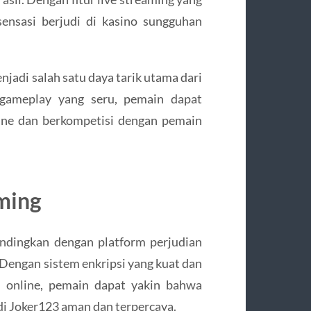
sensasi berjudi di kasino sungguhan
njadi salah satu daya tarik utama dari
 gameplay yang seru, pemain dapat
ine dan berkompetisi dengan pemain
ming
ndingkan dengan platform perjudian
 Dengan sistem enkripsi yang kuat dan
an online, pemain dapat yakin bahwa
di Joker123 aman dan terpercaya.