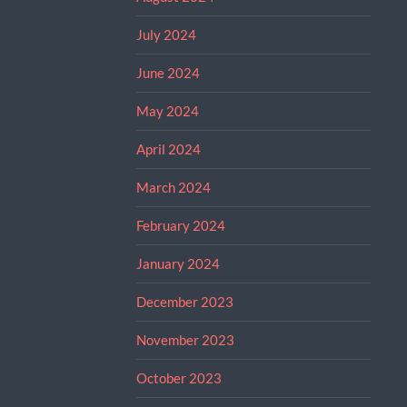
July 2024
June 2024
May 2024
April 2024
March 2024
February 2024
January 2024
December 2023
November 2023
October 2023