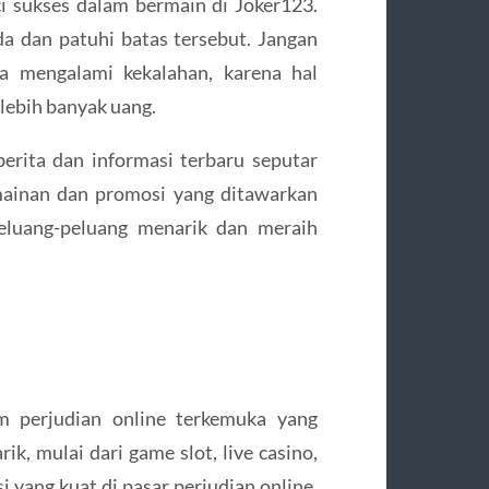
i sukses dalam bermain di Joker123.
a dan patuhi batas tersebut. Jangan
a mengalami kekalahan, karena hal
lebih banyak uang.
berita dan informasi terbaru seputar
mainan dan promosi yang ditawarkan
eluang-peluang menarik dan meraih
m perjudian online terkemuka yang
 mulai dari game slot, live casino,
 yang kuat di pasar perjudian online,