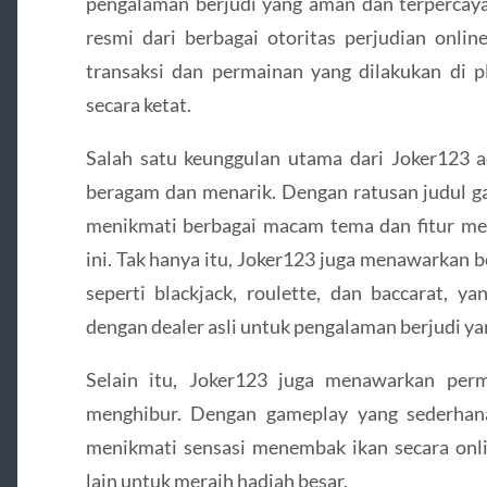
pengalaman berjudi yang aman dan terpercaya
resmi dari berbagai otoritas perjudian onli
transaksi dan permainan yang dilakukan di 
secara ketat.
Salah satu keunggulan utama dari Joker123 a
beragam dan menarik. Dengan ratusan judul ga
menikmati berbagai macam tema dan fitur men
ini. Tak hanya itu, Joker123 juga menawarkan b
seperti blackjack, roulette, dan baccarat, y
dengan dealer asli untuk pengalaman berjudi yang
Selain itu, Joker123 juga menawarkan per
menghibur. Dengan gameplay yang sederha
menikmati sensasi menembak ikan secara onl
lain untuk meraih hadiah besar.