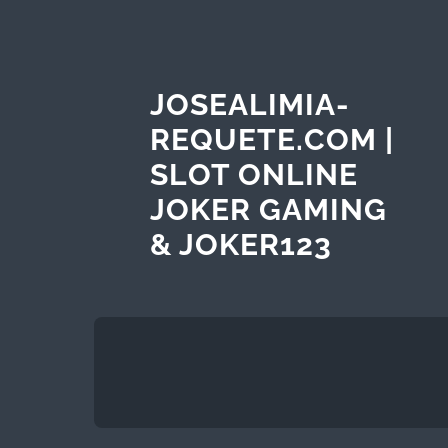
JOSEALIMIA-
REQUETE.COM |
SLOT ONLINE
JOKER GAMING
& JOKER123