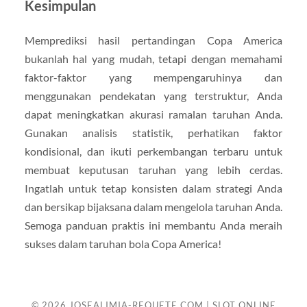
Kesimpulan
Memprediksi hasil pertandingan Copa America
bukanlah hal yang mudah, tetapi dengan memahami
faktor-faktor yang mempengaruhinya dan
menggunakan pendekatan yang terstruktur, Anda
dapat meningkatkan akurasi ramalan taruhan Anda.
Gunakan analisis statistik, perhatikan faktor
kondisional, dan ikuti perkembangan terbaru untuk
membuat keputusan taruhan yang lebih cerdas.
Ingatlah untuk tetap konsisten dalam strategi Anda
dan bersikap bijaksana dalam mengelola taruhan Anda.
Semoga panduan praktis ini membantu Anda meraih
sukses dalam taruhan bola Copa America!
© 2026
JOSEALIMIA-REQUETE.COM | SLOT ONLINE