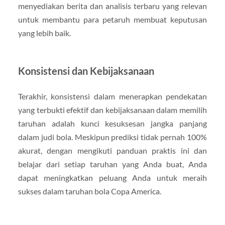
menyediakan berita dan analisis terbaru yang relevan
untuk membantu para petaruh membuat keputusan
yang lebih baik.
Konsistensi dan Kebijaksanaan
Terakhir, konsistensi dalam menerapkan pendekatan
yang terbukti efektif dan kebijaksanaan dalam memilih
taruhan adalah kunci kesuksesan jangka panjang
dalam judi bola. Meskipun prediksi tidak pernah 100%
akurat, dengan mengikuti panduan praktis ini dan
belajar dari setiap taruhan yang Anda buat, Anda
dapat meningkatkan peluang Anda untuk meraih
sukses dalam taruhan bola Copa America.