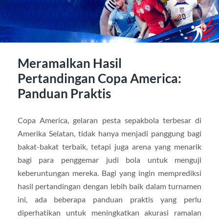
Meramalkan Hasil
Pertandingan Copa America:
Panduan Praktis
Copa America, gelaran pesta sepakbola terbesar di
Amerika Selatan, tidak hanya menjadi panggung bagi
bakat-bakat terbaik, tetapi juga arena yang menarik
bagi para penggemar judi bola untuk menguji
keberuntungan mereka. Bagi yang ingin memprediksi
hasil pertandingan dengan lebih baik dalam turnamen
ini, ada beberapa panduan praktis yang perlu
diperhatikan untuk meningkatkan akurasi ramalan