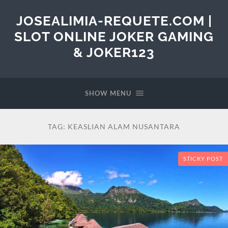
JOSEALIMIA-REQUETE.COM |
SLOT ONLINE JOKER GAMING
& JOKER123
SHOW MENU
TAG:
KEASLIAN ALAM NUSANTARA
STICKY POST