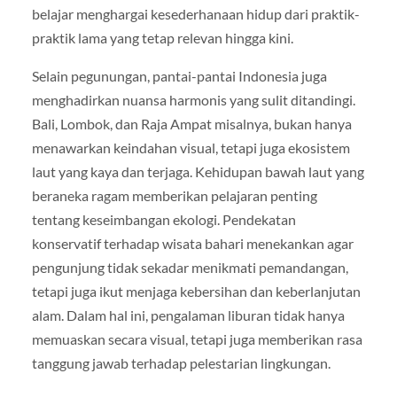
belajar menghargai kesederhanaan hidup dari praktik-
praktik lama yang tetap relevan hingga kini.
Selain pegunungan, pantai-pantai Indonesia juga
menghadirkan nuansa harmonis yang sulit ditandingi.
Bali, Lombok, dan Raja Ampat misalnya, bukan hanya
menawarkan keindahan visual, tetapi juga ekosistem
laut yang kaya dan terjaga. Kehidupan bawah laut yang
beraneka ragam memberikan pelajaran penting
tentang keseimbangan ekologi. Pendekatan
konservatif terhadap wisata bahari menekankan agar
pengunjung tidak sekadar menikmati pemandangan,
tetapi juga ikut menjaga kebersihan dan keberlanjutan
alam. Dalam hal ini, pengalaman liburan tidak hanya
memuaskan secara visual, tetapi juga memberikan rasa
tanggung jawab terhadap pelestarian lingkungan.