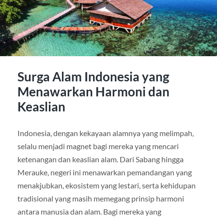
Surga Alam Indonesia yang
Menawarkan Harmoni dan
Keaslian
Indonesia, dengan kekayaan alamnya yang melimpah,
selalu menjadi magnet bagi mereka yang mencari
ketenangan dan keaslian alam. Dari Sabang hingga
Merauke, negeri ini menawarkan pemandangan yang
menakjubkan, ekosistem yang lestari, serta kehidupan
tradisional yang masih memegang prinsip harmoni
antara manusia dan alam. Bagi mereka yang