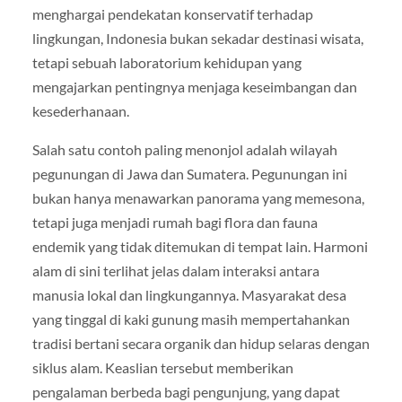
menghargai pendekatan konservatif terhadap
lingkungan, Indonesia bukan sekadar destinasi wisata,
tetapi sebuah laboratorium kehidupan yang
mengajarkan pentingnya menjaga keseimbangan dan
kesederhanaan.
Salah satu contoh paling menonjol adalah wilayah
pegunungan di Jawa dan Sumatera. Pegunungan ini
bukan hanya menawarkan panorama yang memesona,
tetapi juga menjadi rumah bagi flora dan fauna
endemik yang tidak ditemukan di tempat lain. Harmoni
alam di sini terlihat jelas dalam interaksi antara
manusia lokal dan lingkungannya. Masyarakat desa
yang tinggal di kaki gunung masih mempertahankan
tradisi bertani secara organik dan hidup selaras dengan
siklus alam. Keaslian tersebut memberikan
pengalaman berbeda bagi pengunjung, yang dapat