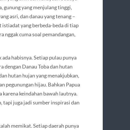
ja, gunung yang menjulang tinggi,
yang asri, dan danau yang tenang –
 istiadat yang berbeda-beda di tiap
ara nggak cuma soal pemandangan,
 ada habisnya. Setiap pulau punya
era dengan Danau Toba dan hutan
 dan hutan hujan yang menakjubkan,
 dan pegunungan hijau. Bahkan Papua
ia karena keindahan bawah lautnya.
, tapi juga jadi sumber inspirasi dan
 kalah memikat. Setiap daerah punya