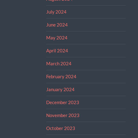
July 2024
June 2024
May 2024
April 2024
March 2024
February 2024
January 2024
December 2023
November 2023
October 2023