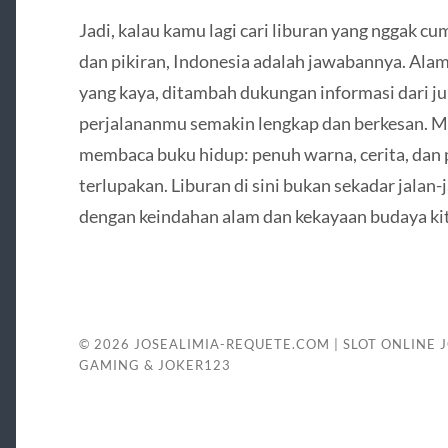
Jadi, kalau kamu lagi cari liburan yang nggak cu
dan pikiran, Indonesia adalah jawabannya. Al
yang kaya, ditambah dukungan informasi dari j
perjalananmu semakin lengkap dan berkesan. Me
membaca buku hidup: penuh warna, cerita, dan
terlupakan. Liburan di sini bukan sekadar jalan
dengan keindahan alam dan kekayaan budaya kit
© 2026
JOSEALIMIA-REQUETE.COM | SLOT ONLINE 
GAMING & JOKER123