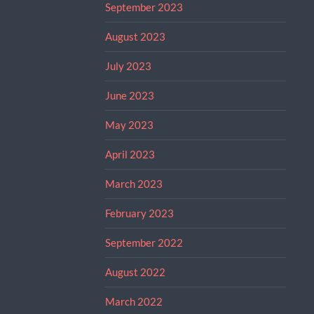
September 2023
August 2023
July 2023
June 2023
May 2023
April 2023
March 2023
February 2023
September 2022
August 2022
March 2022