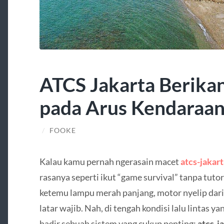
ATCS Jakarta Berika
pada Arus Kendaraa
/
FOOKE
Kalau kamu pernah ngerasain macet
atcs-jakar
rasanya seperti ikut “game survival” tanpa tutor
ketemu lampu merah panjang, motor nyelip dari 
latar wajib. Nah, di tengah kondisi lalu lintas ya
hadir sebuah sistem yang cukup penting:
atcs-j