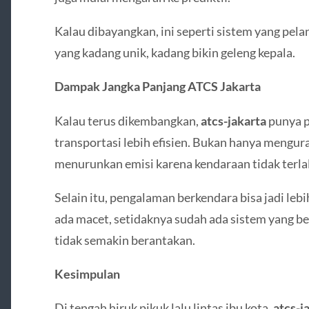
Kalau dibayangkan, ini seperti sistem yang pela
yang kadang unik, kadang bikin geleng kepala.
Dampak Jangka Panjang ATCS Jakarta
Kalau terus dikembangkan,
atcs-jakarta
punya p
transportasi lebih efisien. Bukan hanya mengu
menurunkan emisi karena kendaraan tidak terlalu
Selain itu, pengalaman berkendara bisa jadi l
ada macet, setidaknya sudah ada sistem yang 
tidak semakin berantakan.
Kesimpulan
Di tengah hiruk pikuk lalu lintas ibu kota,
atcs-j