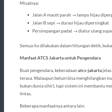
Misalnya:
Jalan A macet parah → lampu hijau diper
Jalan B sepi → durasi hijau dipersingkat
Persimpangan padat → diatur ulang supay
Semua itu dilakukan dalam hitungan detik, buka
Manfaat ATCS Jakarta untuk Pengendara
Buat pengendara, keberadaan
atcs-jakarta
jela
terasa. Walaupun belum bisa menghilangkan ma
bukan dunia sihir), tapi sistem ini membantu m
lintas.
Beberapa manfaatnya antara lain: