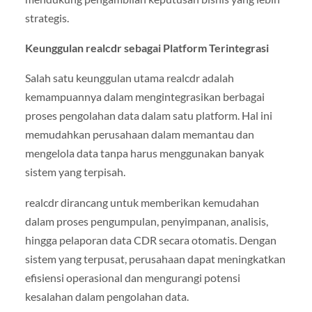
strategis.
Keunggulan realcdr sebagai Platform Terintegrasi
Salah satu keunggulan utama realcdr adalah
kemampuannya dalam mengintegrasikan berbagai
proses pengolahan data dalam satu platform. Hal ini
memudahkan perusahaan dalam memantau dan
mengelola data tanpa harus menggunakan banyak
sistem yang terpisah.
realcdr dirancang untuk memberikan kemudahan
dalam proses pengumpulan, penyimpanan, analisis,
hingga pelaporan data CDR secara otomatis. Dengan
sistem yang terpusat, perusahaan dapat meningkatkan
efisiensi operasional dan mengurangi potensi
kesalahan dalam pengolahan data.