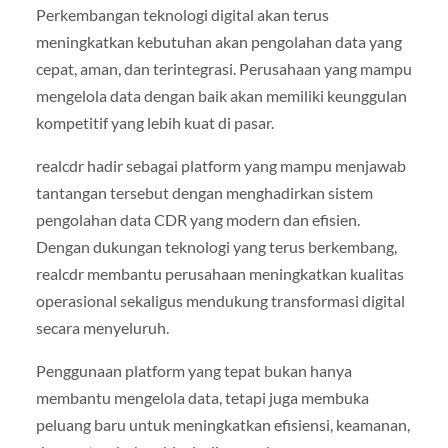
Perkembangan teknologi digital akan terus
meningkatkan kebutuhan akan pengolahan data yang
cepat, aman, dan terintegrasi. Perusahaan yang mampu
mengelola data dengan baik akan memiliki keunggulan
kompetitif yang lebih kuat di pasar.
realcdr hadir sebagai platform yang mampu menjawab
tantangan tersebut dengan menghadirkan sistem
pengolahan data CDR yang modern dan efisien.
Dengan dukungan teknologi yang terus berkembang,
realcdr membantu perusahaan meningkatkan kualitas
operasional sekaligus mendukung transformasi digital
secara menyeluruh.
Penggunaan platform yang tepat bukan hanya
membantu mengelola data, tetapi juga membuka
peluang baru untuk meningkatkan efisiensi, keamanan,