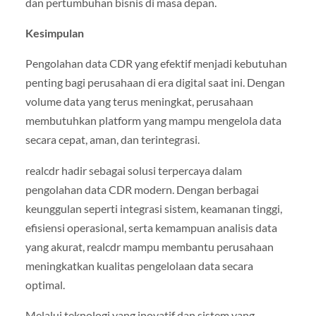
dan pertumbuhan bisnis di masa depan.
Kesimpulan
Pengolahan data CDR yang efektif menjadi kebutuhan
penting bagi perusahaan di era digital saat ini. Dengan
volume data yang terus meningkat, perusahaan
membutuhkan platform yang mampu mengelola data
secara cepat, aman, dan terintegrasi.
realcdr hadir sebagai solusi terpercaya dalam
pengolahan data CDR modern. Dengan berbagai
keunggulan seperti integrasi sistem, keamanan tinggi,
efisiensi operasional, serta kemampuan analisis data
yang akurat, realcdr mampu membantu perusahaan
meningkatkan kualitas pengelolaan data secara
optimal.
Melalui teknologi yang inovatif dan sistem yang