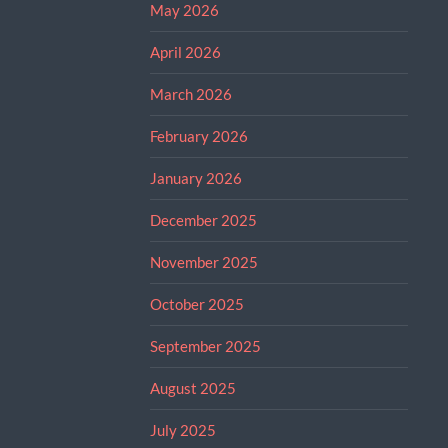
May 2026
April 2026
March 2026
February 2026
January 2026
December 2025
November 2025
October 2025
September 2025
August 2025
July 2025