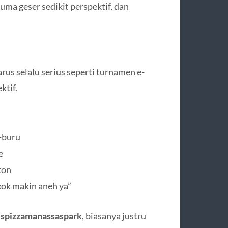
uma geser sedikit perspektif, dan
harus selalu serius seperti turnamen e-
ktif.
-buru
e
ton
kok makin aneh ya”
espizzamanassaspark
, biasanya justru