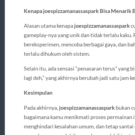
Kenapa joespizzamanassaspark Bisa Menarik 
Alasan utama kenapa
joespizzamanassaspark
cu
gameplay-nya yang unik dan tidak terlalu kaku.
bereksperimen, mencoba berbagai gaya, dan bah
terlalu dihukum oleh sistem.
Selain itu, ada sensasi “penasaran terus” yang b
lagi deh,” yang akhirnya berubah jadi satu jam k
Kesimpulan
Pada akhirnya,
joespizzamanassaspark
bukan cu
bagaimana kamu menikmati proses permainan i
menghindari kesalahan umum, dan tetap santai