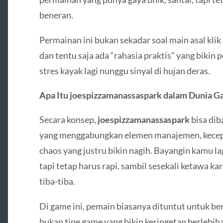
beneran.
Permainan ini bukan sekadar soal main asal klik a
dan tentu saja ada “rahasia praktis” yang bikin 
stres kayak lagi nunggu sinyal di hujan deras.
Apa Itu joespizzamanassaspark dalam Dunia 
Secara konsep,
joespizzamanassaspark
bisa di
yang menggabungkan elemen manajemen, kecepat
chaos yang justru bikin nagih. Bayangin kamu la
tapi tetap harus rapi, sambil sesekali ketawa 
tiba-tiba.
Di game ini, pemain biasanya dituntut untuk berp
bukan tipe game yang bikin keringetan berlebiha