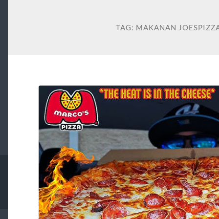
TAG:
MAKANAN JOESPIZZ