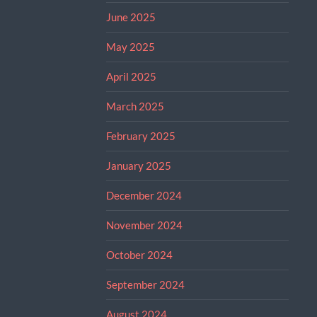
June 2025
May 2025
April 2025
March 2025
February 2025
January 2025
December 2024
November 2024
October 2024
September 2024
August 2024