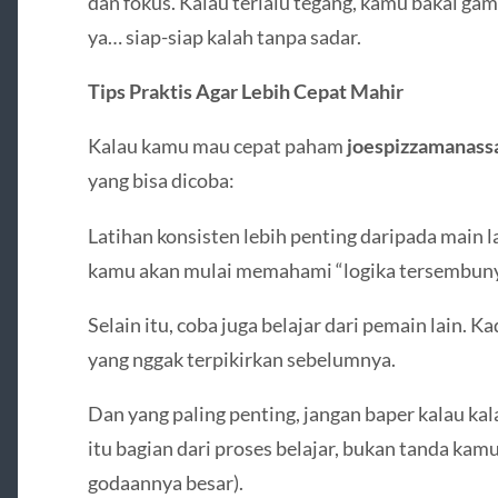
dan fokus. Kalau terlalu tegang, kamu bakal gam
ya… siap-siap kalah tanpa sadar.
Tips Praktis Agar Lebih Cepat Mahir
Kalau kamu mau cepat paham
joespizzamanass
yang bisa dicoba:
Latihan konsisten lebih penting daripada main la
kamu akan mulai memahami “logika tersembunyi
Selain itu, coba juga belajar dari pemain lain.
yang nggak terpikirkan sebelumnya.
Dan yang paling penting, jangan baper kalau kal
itu bagian dari proses belajar, bukan tanda kam
godaannya besar).