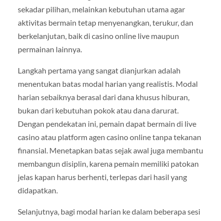
sekadar pilihan, melainkan kebutuhan utama agar
aktivitas bermain tetap menyenangkan, terukur, dan
berkelanjutan, baik di casino online live maupun
permainan lainnya.
Langkah pertama yang sangat dianjurkan adalah
menentukan batas modal harian yang realistis. Modal
harian sebaiknya berasal dari dana khusus hiburan,
bukan dari kebutuhan pokok atau dana darurat.
Dengan pendekatan ini, pemain dapat bermain di live
casino atau platform agen casino online tanpa tekanan
finansial. Menetapkan batas sejak awal juga membantu
membangun disiplin, karena pemain memiliki patokan
jelas kapan harus berhenti, terlepas dari hasil yang
didapatkan.
Selanjutnya, bagi modal harian ke dalam beberapa sesi