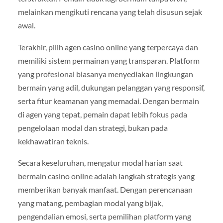
melainkan mengikuti rencana yang telah disusun sejak
awal.
Terakhir, pilih agen casino online yang terpercaya dan
memiliki sistem permainan yang transparan. Platform
yang profesional biasanya menyediakan lingkungan
bermain yang adil, dukungan pelanggan yang responsif,
serta fitur keamanan yang memadai. Dengan bermain
di agen yang tepat, pemain dapat lebih fokus pada
pengelolaan modal dan strategi, bukan pada
kekhawatiran teknis.
Secara keseluruhan, mengatur modal harian saat
bermain casino online adalah langkah strategis yang
memberikan banyak manfaat. Dengan perencanaan
yang matang, pembagian modal yang bijak,
pengendalian emosi, serta pemilihan platform yang