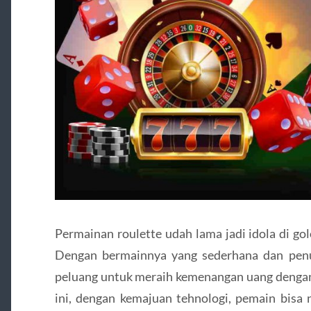
Permainan roulette udah lama jadi idola di gol
Dengan bermainnya yang sederhana dan penu
peluang untuk meraih kemenangan uang deng
ini, dengan kemajuan tehnologi, pemain bisa