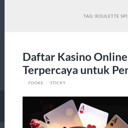
TAG:
ROULETTE SP
Daftar Kasino Online
Terpercaya untuk Pe
/
FOOKE
/
STICKY