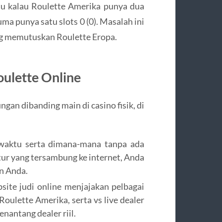
tu kalau Roulette Amerika punya dua
uma punya satu slots 0 (0). Masalah ini
g memutuskan Roulette Eropa.
ulette Online
an dibanding main di casino fisik, di
waktu serta dimana-mana tanpa ada
fitur yang tersambung ke internet, Anda
n Anda.
site judi online menjajakan pelbagai
 Roulette Amerika, serta vs live dealer
antang dealer riil.