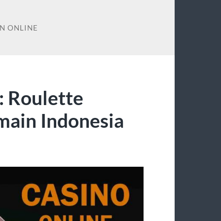
IN ONLINE
: Roulette
main Indonesia