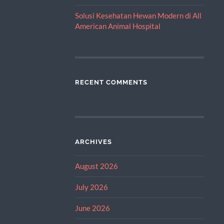
Solusi Kesehatan Hewan Modern di All
American Animal Hospital
RECENT COMMENTS
ARCHIVES
August 2026
July 2026
June 2026