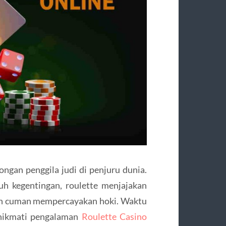
ongan penggila judi di penjuru dunia.
h kegentingan, roulette menjajakan
an cuman mempercayakan hoki. Waktu
 nikmati pengalaman
Roulette Casino