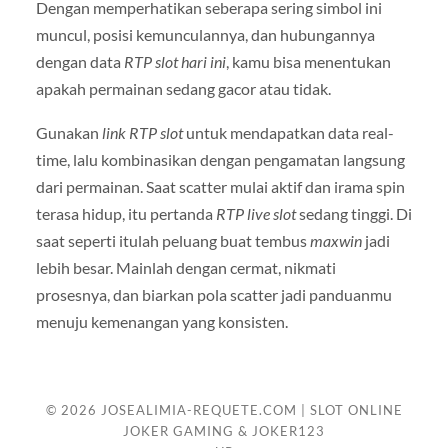
Dengan memperhatikan seberapa sering simbol ini
muncul, posisi kemunculannya, dan hubungannya
dengan data
RTP slot hari ini
, kamu bisa menentukan
apakah permainan sedang gacor atau tidak.
Gunakan
link RTP slot
untuk mendapatkan data real-
time, lalu kombinasikan dengan pengamatan langsung
dari permainan. Saat scatter mulai aktif dan irama spin
terasa hidup, itu pertanda
RTP live slot
sedang tinggi. Di
saat seperti itulah peluang buat tembus
maxwin
jadi
lebih besar. Mainlah dengan cermat, nikmati
prosesnya, dan biarkan pola scatter jadi panduanmu
menuju kemenangan yang konsisten.
© 2026
JOSEALIMIA-REQUETE.COM | SLOT ONLINE
JOKER GAMING & JOKER123