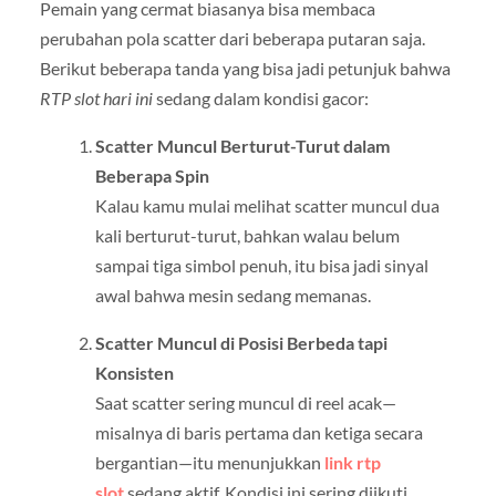
Pemain yang cermat biasanya bisa membaca
perubahan pola scatter dari beberapa putaran saja.
Berikut beberapa tanda yang bisa jadi petunjuk bahwa
RTP slot hari ini
sedang dalam kondisi gacor:
Scatter Muncul Berturut-Turut dalam
Beberapa Spin
Kalau kamu mulai melihat scatter muncul dua
kali berturut-turut, bahkan walau belum
sampai tiga simbol penuh, itu bisa jadi sinyal
awal bahwa mesin sedang memanas.
Scatter Muncul di Posisi Berbeda tapi
Konsisten
Saat scatter sering muncul di reel acak—
misalnya di baris pertama dan ketiga secara
bergantian—itu menunjukkan
link rtp
slot
sedang aktif. Kondisi ini sering diikuti