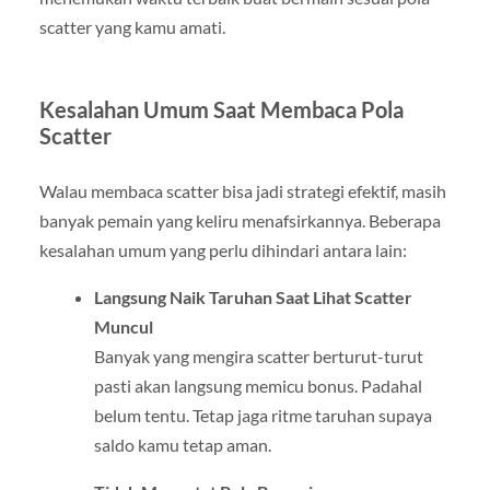
scatter yang kamu amati.
Kesalahan Umum Saat Membaca Pola
Scatter
Walau membaca scatter bisa jadi strategi efektif, masih
banyak pemain yang keliru menafsirkannya. Beberapa
kesalahan umum yang perlu dihindari antara lain:
Langsung Naik Taruhan Saat Lihat Scatter
Muncul
Banyak yang mengira scatter berturut-turut
pasti akan langsung memicu bonus. Padahal
belum tentu. Tetap jaga ritme taruhan supaya
saldo kamu tetap aman.