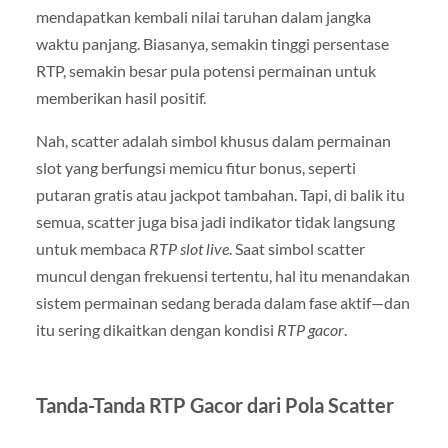
mendapatkan kembali nilai taruhan dalam jangka
waktu panjang. Biasanya, semakin tinggi persentase
RTP, semakin besar pula potensi permainan untuk
memberikan hasil positif.
Nah, scatter adalah simbol khusus dalam permainan
slot yang berfungsi memicu fitur bonus, seperti
putaran gratis atau jackpot tambahan. Tapi, di balik itu
semua, scatter juga bisa jadi indikator tidak langsung
untuk membaca
RTP slot live
. Saat simbol scatter
muncul dengan frekuensi tertentu, hal itu menandakan
sistem permainan sedang berada dalam fase aktif—dan
itu sering dikaitkan dengan kondisi
RTP gacor
.
Tanda-Tanda RTP Gacor dari Pola Scatter