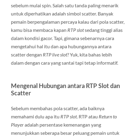
sebelum mulai spin. Salah satu tanda paling menarik
untuk diperhatikan adalah simbol scatter. Banyak
pemain berpengalaman percaya kalau dari pola scatter,
kamu bisa membaca kapan
RTP slot
sedang tinggi alias
dalam kondisi gacor. Tapi, gimana sebenarnya cara
mengetahui hal itu dan apa hubungannya antara
scatter dengan
RTP live slot
? Yuk, kita bahas lebih
dalam dengan cara yang santai tapi tetap informatif.
Mengenal Hubungan antara RTP Slot dan
Scatter
Sebelum membahas pola scatter, ada baiknya
memahami dulu apa itu
RTP slot
. RTP atau
Return to
Player
adalah persentase kemenangan yang
menunjukkan seberapa besar peluang pemain untuk