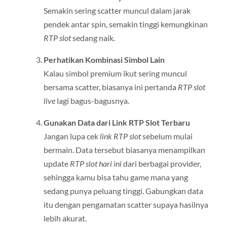
Semakin sering scatter muncul dalam jarak
pendek antar spin, semakin tinggi kemungkinan
RTP slot
sedang naik.
Perhatikan Kombinasi Simbol Lain
Kalau simbol premium ikut sering muncul
bersama scatter, biasanya ini pertanda
RTP slot
live
lagi bagus-bagusnya.
Gunakan Data dari Link RTP Slot Terbaru
Jangan lupa cek
link RTP slot
sebelum mulai
bermain. Data tersebut biasanya menampilkan
update
RTP slot hari ini
dari berbagai provider,
sehingga kamu bisa tahu game mana yang
sedang punya peluang tinggi. Gabungkan data
itu dengan pengamatan scatter supaya hasilnya
lebih akurat.