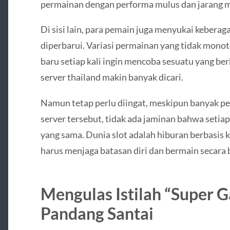
permainan dengan performa mulus dan jarang 
Di sisi lain, para pemain juga menyukai kebera
diperbarui. Variasi permainan yang tidak mon
baru setiap kali ingin mencoba sesuatu yang berb
server thailand makin banyak dicari.
Namun tetap perlu diingat, meskipun banyak p
server tersebut, tidak ada jaminan bahwa seti
yang sama. Dunia slot adalah hiburan berbasis
harus menjaga batasan diri dan bermain secara
Mengulas Istilah “Super G
Pandang Santai