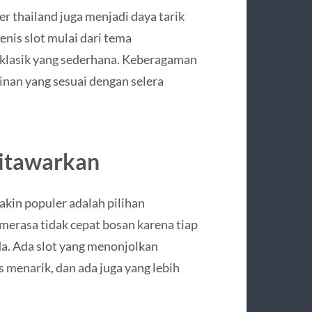
r thailand juga menjadi daya tarik
nis slot mulai dari tema
a klasik yang sederhana. Keberagaman
an yang sesuai dengan selera
itawarkan
makin populer adalah pilihan
merasa tidak cepat bosan karena tiap
da. Ada slot yang menonjolkan
 menarik, dan ada juga yang lebih