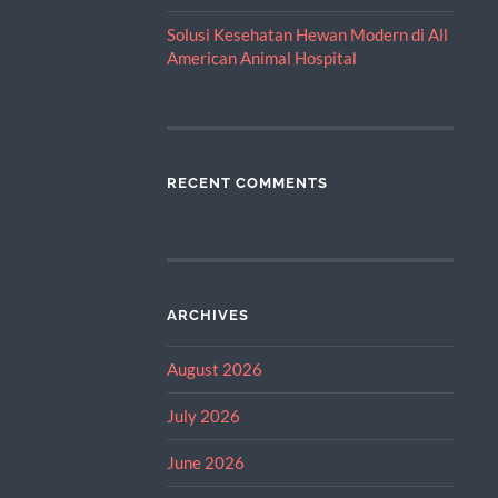
Solusi Kesehatan Hewan Modern di All
American Animal Hospital
RECENT COMMENTS
ARCHIVES
August 2026
July 2026
June 2026