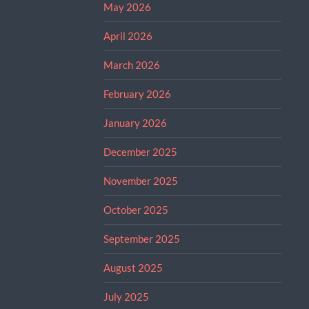
May 2026
April 2026
March 2026
February 2026
January 2026
December 2025
November 2025
October 2025
September 2025
August 2025
July 2025