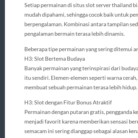
Setiap permainan di situs slot server thailand
mudah dipahami, sehingga cocok baik untuk p
berpengalaman. Kombinasi antara tampilan se
pengalaman bermain terasa lebih dinamis.
Beberapa tipe permainan yang sering ditemui an
H3: Slot Bertema Budaya
Banyak permainan yang terinspirasi dari buday
itu sendiri. Elemen-elemen seperti warna cerah,
membuat sebuah permainan terasa lebih hidup.
H3: Slot dengan Fitur Bonus Atraktif
Permainan dengan putaran gratis, pengganda 
menjadi favorit karena memberikan sensasi berm
semacam ini sering dianggap sebagai alasan ke