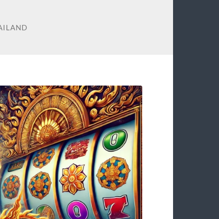
AILAND