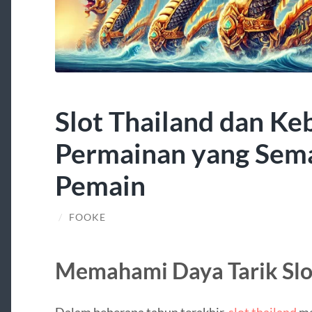
Slot Thailand dan K
Permainan yang Sema
Pemain
/
FOOKE
Memahami Daya Tarik Slo