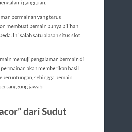
mengalami gangguan.
gaman permainan yang terus
oton membuat pemain punya pilihan
eda. Ini salah satu alasan situs slot
emain memuji pengalaman bermain di
ap permainan akan memberikan hasil
 keberuntungan, sehingga pemain
 bertanggung jawab.
acor” dari Sudut