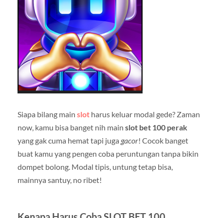
Siapa bilang main
slot
harus keluar modal gede? Zaman
now, kamu bisa banget nih main
slot bet 100 perak
yang gak cuma hemat tapi juga
gacor
! Cocok banget
buat kamu yang pengen coba peruntungan tanpa bikin
dompet bolong. Modal tipis, untung tetap bisa,
mainnya santuy, no ribet!
Kenapa Harus Coba SLOT BET 100