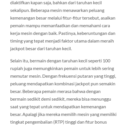
diaktifkan kapan saja, bahkan dari taruhan kecil
sekalipun. Beberapa mesin menawarkan peluang
kemenangan besar melalui fitur-fitur tersebut, asalkan
pemain mampu memanfaatkan dan memahami cara
kerja mesin dengan baik. Pastinya, keberuntungan dan
timing yang tepat menjadi faktor utama dalam meraih
jackpot besar dari taruhan kecil.
Selain itu, bermain dengan taruhan kecil seperti 100
rupiah juga memungkinkan pemain untuk lebih sering
memutar mesin. Dengan frekuensi putaran yang tinggi,
peluang mendapatkan kombinasi jackpot pun semakin
besar. Beberapa pemain merasa bahwa dengan
bermain sedikit demi sedikit, mereka bisa menunggu
saat yang tepat untuk mendapatkan kemenangan
besar. Apalagi jika mereka memilih mesin yang memiliki
tingkat pengembalian (RTP) tinggi dan fitur bonus