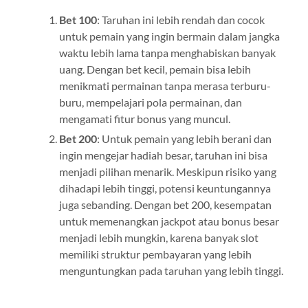
Bet 100
: Taruhan ini lebih rendah dan cocok
untuk pemain yang ingin bermain dalam jangka
waktu lebih lama tanpa menghabiskan banyak
uang. Dengan bet kecil, pemain bisa lebih
menikmati permainan tanpa merasa terburu-
buru, mempelajari pola permainan, dan
mengamati fitur bonus yang muncul.
Bet 200
: Untuk pemain yang lebih berani dan
ingin mengejar hadiah besar, taruhan ini bisa
menjadi pilihan menarik. Meskipun risiko yang
dihadapi lebih tinggi, potensi keuntungannya
juga sebanding. Dengan bet 200, kesempatan
untuk memenangkan jackpot atau bonus besar
menjadi lebih mungkin, karena banyak slot
memiliki struktur pembayaran yang lebih
menguntungkan pada taruhan yang lebih tinggi.