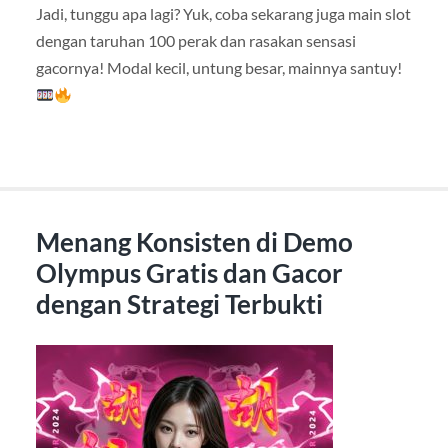
Jadi, tunggu apa lagi? Yuk, coba sekarang juga main slot
dengan taruhan 100 perak dan rasakan sensasi
gacornya! Modal kecil, untung besar, mainnya santuy!
Menang Konsisten di Demo
Olympus Gratis dan Gacor
dengan Strategi Terbukti