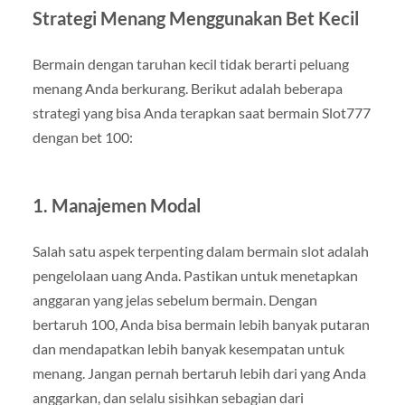
Strategi Menang Menggunakan Bet Kecil
Bermain dengan taruhan kecil tidak berarti peluang
menang Anda berkurang. Berikut adalah beberapa
strategi yang bisa Anda terapkan saat bermain Slot777
dengan bet 100:
1. Manajemen Modal
Salah satu aspek terpenting dalam bermain slot adalah
pengelolaan uang Anda. Pastikan untuk menetapkan
anggaran yang jelas sebelum bermain. Dengan
bertaruh 100, Anda bisa bermain lebih banyak putaran
dan mendapatkan lebih banyak kesempatan untuk
menang. Jangan pernah bertaruh lebih dari yang Anda
anggarkan, dan selalu sisihkan sebagian dari