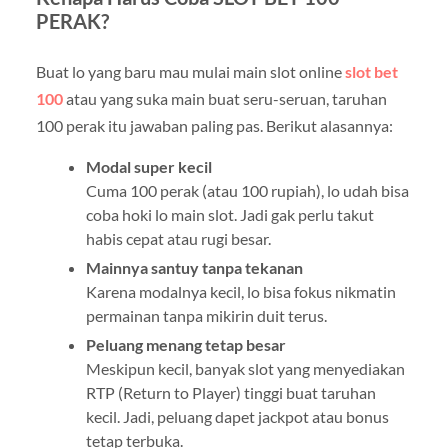
PERAK?
Buat lo yang baru mau mulai main slot online
slot bet
100
atau yang suka main buat seru-seruan, taruhan
100 perak itu jawaban paling pas. Berikut alasannya:
Modal super kecil
Cuma 100 perak (atau 100 rupiah), lo udah bisa
coba hoki lo main slot. Jadi gak perlu takut
habis cepat atau rugi besar.
Mainnya santuy tanpa tekanan
Karena modalnya kecil, lo bisa fokus nikmatin
permainan tanpa mikirin duit terus.
Peluang menang tetap besar
Meskipun kecil, banyak slot yang menyediakan
RTP (Return to Player) tinggi buat taruhan
kecil. Jadi, peluang dapet jackpot atau bonus
tetap terbuka.