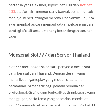
bertaruh yang fleksibel, seperti bet 100 dan
slot bet
200
, platform ini mengundang banyak pemain untuk
menjajal keberuntungan mereka. Pada artikel ini, kita
akan membahas cara memanfaatkan peluang ini dan
strategi efektif untuk menang besar dengan taruhan
kecil.
Mengenal Slot777 dari Server Thailand
Slot777 merupakan salah satu penyedia mesin slot
yang berasal dari Thailand. Dengan desain yang
menarik dan gameplay yang mudah dipahami,
permainan ini menarik bagi pemain pemula dan
profesional. Grafik yang berkualitas tinggi, suara yang
menggugah, serta tema yang bervariasi membuat
Slot777 menjadi pilihan menarik di platform Airbet88.