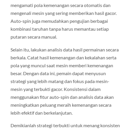
mengamati pola kemenangan secara otomatis dan
mengenali mesin yang sering memberikan hasil gacor.
Auto-spin juga memudahkan pengujian berbagai
kombinasi taruhan tanpa harus memantau setiap
putaran secara manual.
Selain itu, lakukan analisis data hasil permainan secara
berkala. Catat hasil kemenangan dan kekalahan serta
pola yang muncul saat mesin memberi kemenangan
besar. Dengan data ini, pemain dapat menyusun
strategi yang lebih matang dan fokus pada mesin-
mesin yang terbukti gacor. Konsistensi dalam
menggunakan fitur auto-spin dan analisis data akan
meningkatkan peluang meraih kemenangan secara
lebih efektif dan berkelanjutan.
Demikianlah strategi terbukti untuk menang konsisten