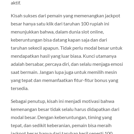
aktif.
Kisah sukses dari pemain yang memenangkan jackpot
besar hanya satu klik dari taruhan 100 rupiah ini
menunjukkan bahwa, dalam dunia slot online,
keberuntungan bisa datang kapan saja dan dari
taruhan sekecil apapun. Tidak perlu modal besar untuk
mendapatkan hasil yang luar biasa. Kunci utamanya
adalah bersabar, percaya diri, dan selalu menjaga emosi
saat bermain. Jangan lupa juga untuk memilih mesin
yang tepat dan memanfaatkan fitur-fitur bonus yang
tersedia.
Sebagai penutup, kisah ini menjadi motivasi bahwa
kemenangan besar tidak selalu harus didapatkan dari
modal besar. Dengan keberuntungan, timing yang
tepat, dan sedikit keberanian, pemain bisa meraih
jackpot besar hanya dari taruhan kecil seperti 100