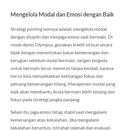
Mengelola Modal dan Emosi dengan Baik
Strategi penting lainnya adalah mengelola modal
dengan disiplin dan menjaga emosi saat bermain. Di
mode demo Olympus, gunakan kredit virtual secara
bijak dengan menentukan batas kemenangan dan
kerugian sebelum mulai bermain. Jangan tergoda
untuk bermain terus-menerus tanpa kendali, karena
hal ini bisa menyebabkan kehilangan fokus dan
peluang kemenangan hilang. Manajemen modal yang
baik akan membantu Anda bermain lebih tenang dan
fokus pada strategi jangka panjang.
Selain itu, jaga emosi tetap stabil saat mengalami
kemenangan atau kekalahan. Jika mengalami
kekalahan beruntun, istirahat sejenak dan evaluasi