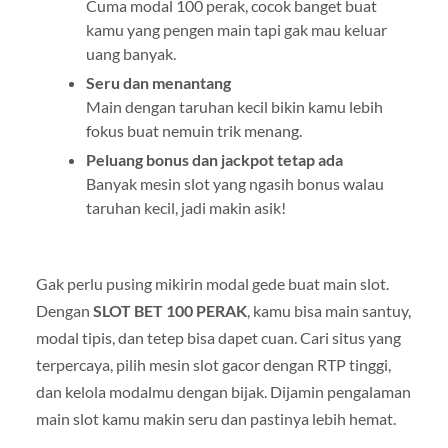
Cuma modal 100 perak, cocok banget buat
kamu yang pengen main tapi gak mau keluar
uang banyak.
Seru dan menantang
Main dengan taruhan kecil bikin kamu lebih
fokus buat nemuin trik menang.
Peluang bonus dan jackpot tetap ada
Banyak mesin slot yang ngasih bonus walau
taruhan kecil, jadi makin asik!
Gak perlu pusing mikirin modal gede buat main slot.
Dengan
SLOT BET 100 PERAK
, kamu bisa main santuy,
modal tipis, dan tetep bisa dapet cuan. Cari situs yang
terpercaya, pilih mesin slot gacor dengan RTP tinggi,
dan kelola modalmu dengan bijak. Dijamin pengalaman
main slot kamu makin seru dan pastinya lebih hemat.