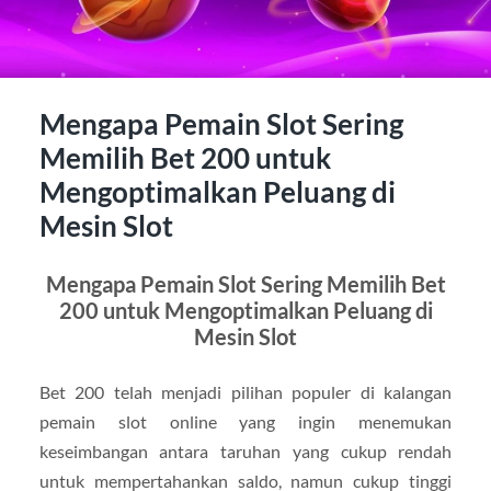
Mengapa Pemain Slot Sering
Memilih Bet 200 untuk
Mengoptimalkan Peluang di
Mesin Slot
Mengapa Pemain Slot Sering Memilih Bet
200 untuk Mengoptimalkan Peluang di
Mesin Slot
Bet 200 telah menjadi pilihan populer di kalangan
pemain slot online yang ingin menemukan
keseimbangan antara taruhan yang cukup rendah
untuk mempertahankan saldo, namun cukup tinggi