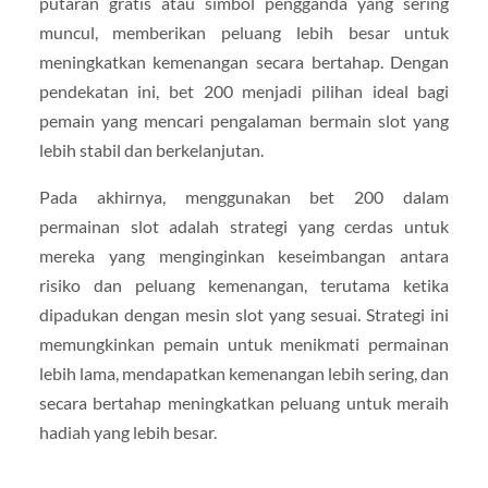
putaran gratis atau simbol pengganda yang sering
muncul, memberikan peluang lebih besar untuk
meningkatkan kemenangan secara bertahap. Dengan
pendekatan ini, bet 200 menjadi pilihan ideal bagi
pemain yang mencari pengalaman bermain slot yang
lebih stabil dan berkelanjutan.
Pada akhirnya, menggunakan bet 200 dalam
permainan slot adalah strategi yang cerdas untuk
mereka yang menginginkan keseimbangan antara
risiko dan peluang kemenangan, terutama ketika
dipadukan dengan mesin slot yang sesuai. Strategi ini
memungkinkan pemain untuk menikmati permainan
lebih lama, mendapatkan kemenangan lebih sering, dan
secara bertahap meningkatkan peluang untuk meraih
hadiah yang lebih besar.