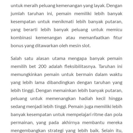
untuk meraih peluang kemenangan yang layak. Dengan
jumlah taruhan ini, pemain memiliki lebih banyak
kesempatan untuk menikmati lebih banyak putaran,
yang berarti lebih banyak peluang untuk memicu
kombinasi kemenangan atau memanfaatkan fitur
bonus yang ditawarkan oleh mesin slot.
Salah satu alasan utama mengapa banyak pemain
memilih bet 200 adalah fleksibilitasnya. Taruhan ini
memungkinkan pemain untuk bermain dalam waktu
yang lebih lama dibandingkan dengan taruhan yang
lebih tinggi. Dengan memainkan lebih banyak putaran,
peluang untuk memenangkan hadiah kecil hingga
sedang menjadi lebih tinggi. Pemain juga memiliki lebih
banyak kesempatan untuk mempelajari ritme dan pola
permainan, yang pada akhirnya membantu mereka
mengembangkan strategi yang lebih baik. Selain itu,