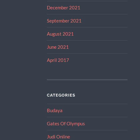
December 2021
September 2021
August 2021
June 2021
April 2017
CATEGORIES
Budaya
Gates Of Olympus
Judi Online