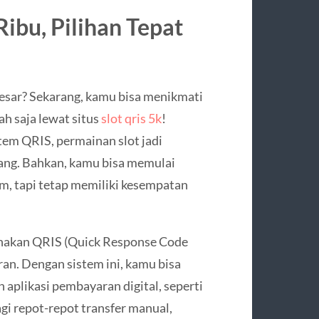
Ribu, Pilihan Tepat
besar? Sekarang, kamu bisa menikmati
ah saja lewat situs
slot qris 5k
!
em QRIS, permainan slot jadi
ang. Bahkan, kamu bisa memulai
, tapi tetap memiliki kesempatan
unakan QRIS (Quick Response Code
n. Dengan sistem ini, kamu bisa
plikasi pembayaran digital, seperti
lagi repot-repot transfer manual,