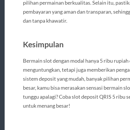
pilihan permainan berkualitas. Selain itu, pasti
pembayaran yang aman dan transparan, sehingg
dan tanpa khawatir.
Kesimpulan
Bermain slot dengan modal hanya 5 ribu rupiah 
menguntungkan, tetapi juga memberikan peng
sistem deposit yang mudah, banyak pilihan per
besar, kamu bisa merasakan sensasi bermain slot 
tunggu apalagi? Coba slot deposit QRIS 5 ribu
untuk menang besar!