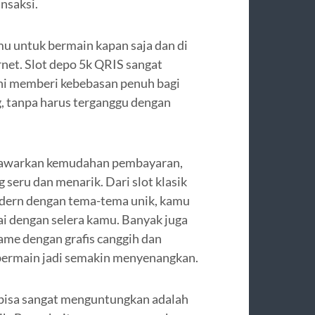
nsaksi.
u untuk bermain kapan saja dan di
net. Slot depo 5k QRIS sangat
 Ini memberi kebebasan penuh bagi
, tanpa harus terganggu dengan
enawarkan kemudahan pembayaran,
 seru dan menarik. Dari slot klasik
odern dengan tema-tema unik, kamu
ai dengan selera kamu. Banyak juga
ame dengan grafis canggih dan
ermain jadi semakin menyenangkan.
 bisa sangat menguntungkan adalah