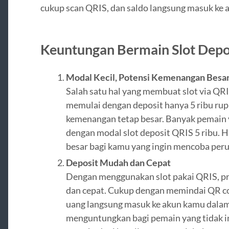
cukup scan QRIS, dan saldo langsung masuk ke
Keuntungan Bermain Slot Depo
Modal Kecil, Potensi Kemenangan Besa
Salah satu hal yang membuat slot via QR
memulai dengan deposit hanya 5 ribu rup
kemenangan tetap besar. Banyak pemain 
dengan modal slot deposit QRIS 5 ribu. 
besar bagi kamu yang ingin mencoba per
Deposit Mudah dan Cepat
Dengan menggunakan slot pakai QRIS, pr
dan cepat. Cukup dengan memindai QR cod
uang langsung masuk ke akun kamu dalam 
menguntungkan bagi pemain yang tidak i