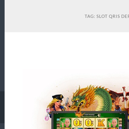
TAG:
SLOT QRIS DE