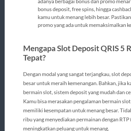
adanya berbagai bonus dan promo menar
bonus deposit, free spins, hingga cashba
kamu untuk menang lebih besar. Pastikan
promo yang ada untuk memaksimalkan k
Mengapa Slot Deposit QRIS 5 Ri
Tepat?
Dengan modal yang sangat terjangkau, slot dep
besar untuk meraih kemenangan. Bahkan, jika 
bermain slot, sistem deposit yang mudah dan ce
Kamu bisa merasakan pengalaman bermain slot 
memiliki kesempatan untuk menang besar. Tidak 
ribu yang menyediakan permainan dengan RTP (R
meningkatkan peluang untuk menang.