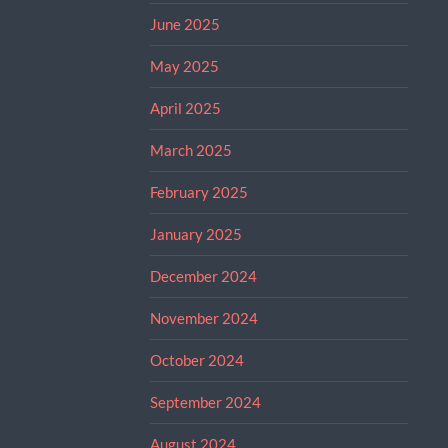
June 2025
May 2025
April 2025
March 2025
February 2025
January 2025
December 2024
November 2024
October 2024
September 2024
August 2024