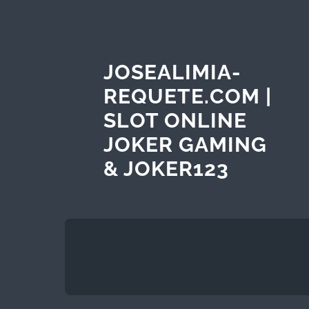
JOSEALIMIA-
REQUETE.COM |
SLOT ONLINE
JOKER GAMING
& JOKER123