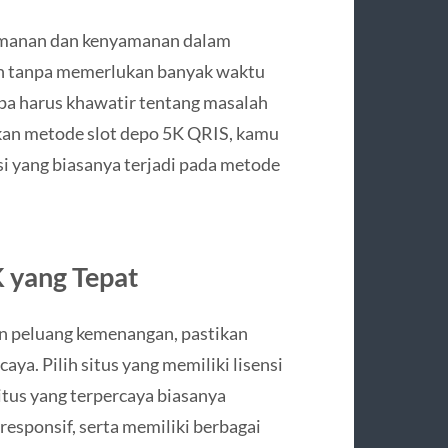
amanan dan kenyamanan dalam
tan tanpa memerlukan banyak waktu
a harus khawatir tentang masalah
an metode slot depo 5K QRIS, kamu
i yang biasanya terjadi pada metode
K yang Tepat
 peluang kemenangan, pastikan
aya. Pilih situs yang memiliki lisensi
itus yang terpercaya biasanya
esponsif, serta memiliki berbagai