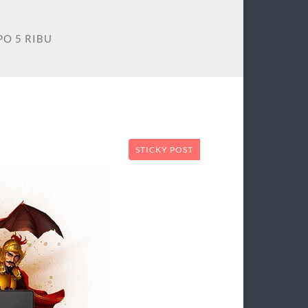
PO 5 RIBU
STICKY POST