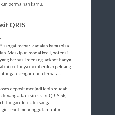
 akun permainan kamu.
sit QRIS
r
IS sangat menarik adalah kamu bisa
iah. Meskipun modal kecil, potensi
yang berhasil menang jackpot hanya
Hal ini tentunya memberikan peluang
untungan dengan dana terbatas.
oses deposit menjadi lebih mudah
e yang ada di situs slot QRIS 5k,
hitungan detik. Ini sangat
ngin repot menunggu lama atau