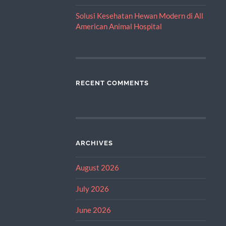
Solusi Kesehatan Hewan Modern di All
American Animal Hospital
RECENT COMMENTS
ARCHIVES
August 2026
July 2026
June 2026