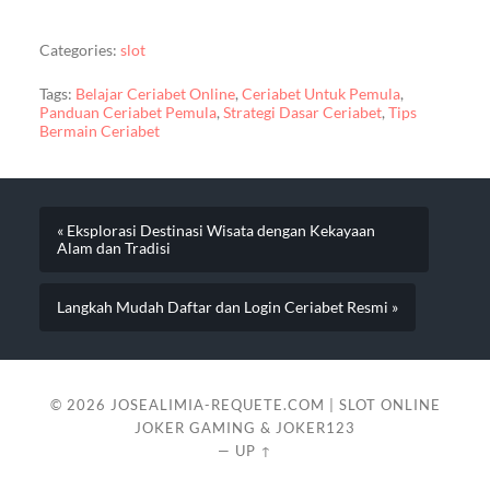
Categories:
slot
Tags:
Belajar Ceriabet Online
,
Ceriabet Untuk Pemula
,
Panduan Ceriabet Pemula
,
Strategi Dasar Ceriabet
,
Tips
Bermain Ceriabet
« Eksplorasi Destinasi Wisata dengan Kekayaan
Alam dan Tradisi
Langkah Mudah Daftar dan Login Ceriabet Resmi »
© 2026
JOSEALIMIA-REQUETE.COM | SLOT ONLINE
JOKER GAMING & JOKER123
—
UP ↑