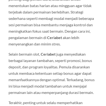
menentukan batas harian atau mingguan agar tidak
terjebak dalam permainan berlebihan. Strategi
sederhana seperti membagi modal menjadi beberapa
sesi permainan bisa membantu menjaga kontrol dan
meningkatkan fokus saat bermain. Dengan cara ini,
pengalaman bermain di
Ceriabet
akan lebih
menyenangkan dan minim stres.
Selain bermain slot,
Ceriabet
juga menyediakan
berbagai layanan tambahan, seperti promosi, bonus
deposit, dan program loyalitas. Pemula disarankan
untuk membaca ketentuan setiap bonus agar dapat
memanfaatkannya dengan optimal. Terkadang, bonus
ini bisa menjadi modal tambahan untuk menjajal
permainan lain atau memperpanjang durasi bermain.
Terakhir, penting untuk selalu memperhatikan