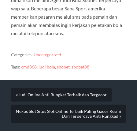
dimainkan melalui Agen Judi Bola Sbobet Terpercaya
wap saja. Beberapa besar Saba Sport amerika
memberikan pasaran melalui sms pada pemain dan
pemain akan membalas ingin kerjakan peletakan bola
melalui telepon atau sms.
Categories:
Uncategorized
Tags:
cmd368
,
judi bola
,
sbobet
,
sbobet88
« Judi Online Anti Rungkat Terbaik dan Tergacor
Nexus Slot Situs Slot Online Terbaik Paling Gacor Resmi
Dan Terpercaya Anti Rungkad »