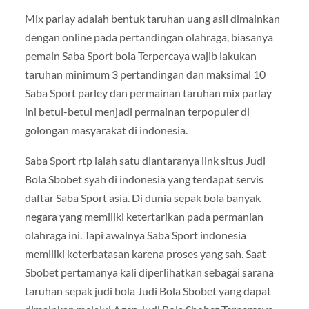
Mix parlay adalah bentuk taruhan uang asli dimainkan
dengan online pada pertandingan olahraga, biasanya
pemain Saba Sport bola Terpercaya wajib lakukan
taruhan minimum 3 pertandingan dan maksimal 10
Saba Sport parley dan permainan taruhan mix parlay
ini betul-betul menjadi permainan terpopuler di
golongan masyarakat di indonesia.
Saba Sport rtp ialah satu diantaranya link situs Judi
Bola Sbobet syah di indonesia yang terdapat servis
daftar Saba Sport asia. Di dunia sepak bola banyak
negara yang memiliki ketertarikan pada permanian
olahraga ini. Tapi awalnya Saba Sport indonesia
memiliki keterbatasan karena proses yang sah. Saat
Sbobet pertamanya kali diperlihatkan sebagai sarana
taruhan sepak judi bola Judi Bola Sbobet yang dapat