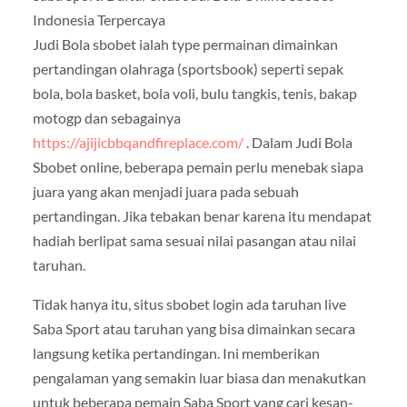
Indonesia Terpercaya
Judi Bola sbobet ialah type permainan dimainkan
pertandingan olahraga (sportsbook) seperti sepak
bola, bola basket, bola voli, bulu tangkis, tenis, bakap
motogp dan sebagainya
https://ajijicbbqandfireplace.com/
. Dalam Judi Bola
Sbobet online, beberapa pemain perlu menebak siapa
juara yang akan menjadi juara pada sebuah
pertandingan. Jika tebakan benar karena itu mendapat
hadiah berlipat sama sesuai nilai pasangan atau nilai
taruhan.
Tidak hanya itu, situs sbobet login ada taruhan live
Saba Sport atau taruhan yang bisa dimainkan secara
langsung ketika pertandingan. Ini memberikan
pengalaman yang semakin luar biasa dan menakutkan
untuk beberapa pemain Saba Sport yang cari kesan-