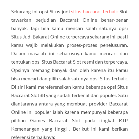
Sekarang ini opsi Situs judi
situs baccarat terbaik
Slot
tawarkan perjudian Baccarat Online benar-benar
banyak. Tapi bila kamu mencari salah satunya opsi
Situs Judi Bakarat Online terpercaya sekarang ini, pasti
kamu wajib melakukan proses-proses penelusuran.
Dalam masalah ini seharusnya kamu mencari dan
tentukan opsi Situs Baccarat Slot resmi dan terpercaya.
Opsinya memang banyak dan oleh karena itu kamu
bisa mencari dan pilih salah satunya opsi Situs terbaik.
Di sini kami mereferensikan kamu beberapa opsi Situs
Baccarat Slot88 yang sudah terkenal dan populer. Satu
diantaranya antara yang membuat provider Baccarat
Online ini populer ialah karena mempunyai beberapa
pilihan Games Baccarat Slot pada tingkat RTP
Kemenangan yang tinggi . Berikut ini kami berikan
referensi terbaiknya: